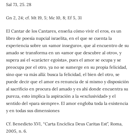
Sal 73, 25. 28
Gn 2, 24; cf. Mt 19, 5; Mc 10, 8; Ef 5, 31
El Cantar de los Cantares, enseña cómo vivir el eros, es un
libro de poesía nupcial israelita, en el que se cuenta la
experiencia sobre un «amor inseguro», que al encuentro de su
amado se transforma en un «amor que descubre al otro», y
supera así el «carácter egoísta», pues el amor se ocupa y se
preocupa por el otro, ya no se sumerge en su propia felicidad,
sino que va más allá: busca la felicidad, el bien del otro, se
puede decir que el amor es renuncia de sí mismo y disposición
al sacrificio en procura del amado y es ahí donde encuentra su
pureza, esto implica la aspiración a la «exclusividad» y el
sentido del «para siempre». El amor engloba toda la existencia
y en todas sus dimensiones
Cf. Benedicto XVI, “Carta Encíclica Deus Caritas Est”, Roma,
2005, n. 6.