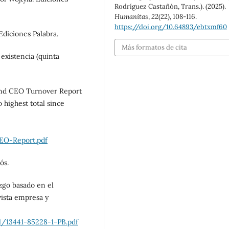
Rodríguez Castañón, Trans.). (2025).
Humanitas
,
22
(22), 108-116.
https://doi.org/10.64893/ebtxmf60
Ediciones Palabra.
Más formatos de cita
 existencia (quinta
-End CEO Turnover Report
 highest total since
EO-Report.pdf
ós.
azgo basado en el
vista empresa y
1/13441-85228-1-PB.pdf