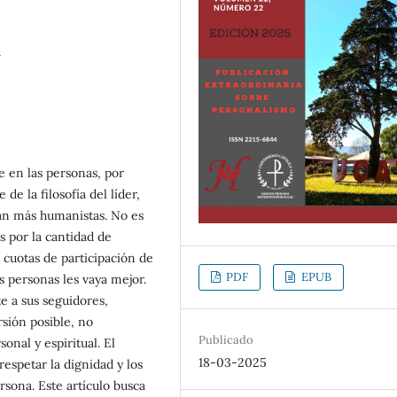
d
te en las personas, por
de la filosofía del líder,
rían más humanistas. No es
s por la cantidad de
s cuotas de participación de
PDF
EPUB
s personas les vaya mejor.
 a sus seguidores,
rsión posible, no
Publicado
onal y espiritual. El
18-03-2025
respetar la dignidad y los
sona. Este artículo busca