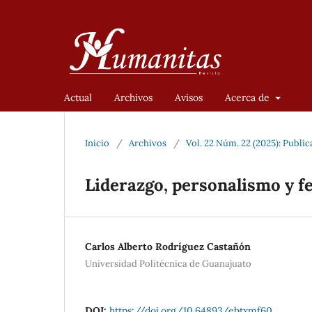
Actual
Archivos
Avisos
Acerca de
Inicio
/
Archivos
/
Vol. 22 Núm. 22 (2025): Publi
Liderazgo, personalismo y fe
Carlos Alberto Rodríguez Castañón
Universidad Politécnica de Guanajuato
DOI:
https://doi.org/10.64893/ebtxmf60