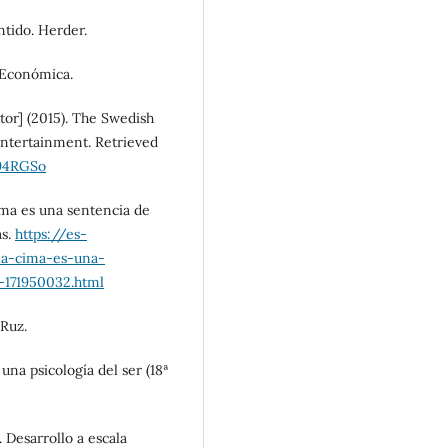
ntido. Herder.
 Económica.
ctor] (2015). The Swedish
ntertainment. Retrieved
94RGSo
cima es una sentencia de
as.
https://es-
-la-cima-es-una-
-171950032.html
 Ruz.
una psicología del ser (18ª
 Desarrollo a escala