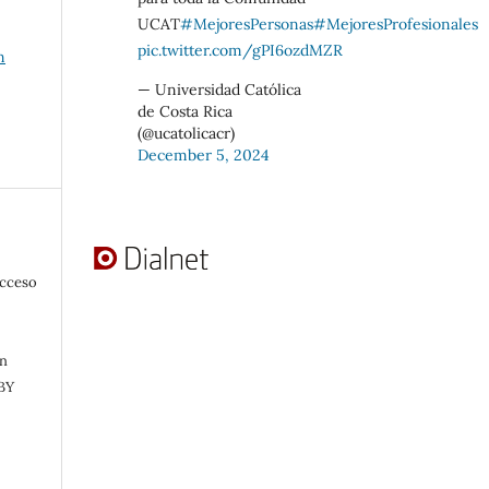
UCAT
#MejoresPersonas
#MejoresProfesionales
pic.twitter.com/gPI6ozdMZR
n
— Universidad Católica
de Costa Rica
(@ucatolicacr)
December 5, 2024
acceso
in
 BY