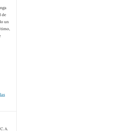
enga
l de
do un
ltimo,
e
das
C. A.