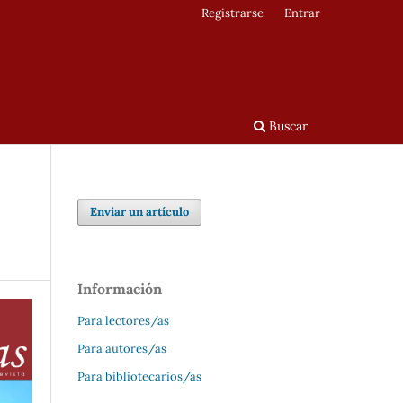
Registrarse
Entrar
Buscar
Enviar un artículo
Información
Para lectores/as
Para autores/as
Para bibliotecarios/as