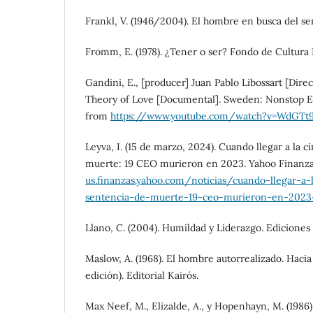
Frankl, V. (1946/2004). El hombre en busca del se
Fromm, E. (1978). ¿Tener o ser? Fondo de Cultura
Gandini, E., [producer] Juan Pablo Libossart [Dire
Theory of Love [Documental]. Sweden: Nonstop E
from
https://www.youtube.com/watch?v=WdGTt
Leyva, I. (15 de marzo, 2024). Cuando llegar a la 
muerte: 19 CEO murieron en 2023. Yahoo Finanz
us.finanzas.yahoo.com/noticias/cuando-llegar-a
sentencia-de-muerte-19-ceo-murieron-en-2023
Llano, C. (2004). Humildad y Liderazgo. Ediciones
Maslow, A. (1968). El hombre autorrealizado. Hacia 
edición). Editorial Kairós.
Max Neef, M., Elizalde, A., y Hopenhayn, M. (1986).