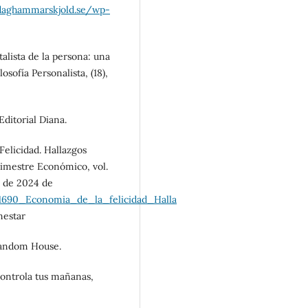
daghammarskjold.se/wp-
talista de la persona: una
sofía Personalista, (18),
 Editorial Diana.
Felicidad. Hallazgos
Trimestre Económico, vol.
il de 2024 de
51690_Economia_de_la_felicidad_Halla
nestar
 Random House.
Controla tus mañanas,