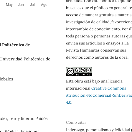
artículos. Con esta política lo que se
busca es que el público en general t
acceso de manera gratuita a materia
investigación de calidad, favorecien
intercambio de conocimiento. Por ú
toda persona o personas autoras qu
envíen sus artículos o ensayos a La
 Politécnica de
Revista Humanitas conservan sus
derechos como autores de la obra.
Universidad Politécnica de
lobales
Esta obra está bajo una licencia
internacional
Creative Commons
Atribución-NoComercial-SinDeriva
4.0
.
der, reír y liderar. Paidós.
Cómo citar
Liderazgo, personalismo y felicidad (
rol Wojtyla. Ediciones