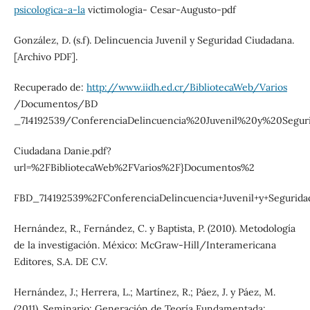
psicologica-a-la
victimologia- Cesar-Augusto-pdf
González, D. (s.f). Delincuencia Juvenil y Seguridad Ciudadana.
[Archivo PDF].
Recuperado de:
http://www.iidh.ed.cr/BibliotecaWeb/Varios
/Documentos/BD
_714192539/ConferenciaDelincuencia%20Juvenil%20y%20Segu
Ciudadana Danie.pdf?
url=%2FBibliotecaWeb%2FVarios%2F}Documentos%2
FBD_714192539%2FConferenciaDelincuencia+Juvenil+y+Segurida
Hernández, R., Fernández, C. y Baptista, P. (2010). Metodología
de la investigación. México: McGraw-Hill/Interamericana
Editores, S.A. DE C.V.
Hernández, J.; Herrera, L.; Martínez, R.; Páez, J. y Páez, M.
(2011). Seminario; Generación de Teoría Fundamentada: